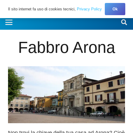
Il sito internet fa uso di cookies tecnici,
Privacy Policy
Ok
Fabbro Arona
Non trovi la chiave della tua casa ad Arona? Cioè