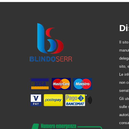
Di
Il sit
manute
delega
sito,
Le in
non co
serrat
Gli u
sulle 
autori
consa