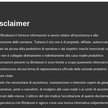
sclaimer
o Blindoserr.it fornisce informazioni e servizi relativi all’assistenza e alla
nzione delle serrature. Tuttavia il sito non è di proprietà, affiliato, autorizzat
to da alcuna ditta produttrice di serrature o dai rispettivi marchi menzionati s
 e non è collegato direttamente o indirettamente alla casa madre produttrice.
formazioni presenti su Blindoserr.it sono fornite a scopo puramente informativ
stituiscono alcuna forma di rappresentanza ufficiale delle aziende produttrici 
ure citate.
tenti che necessitano di assistenza, manutenzione o interventi coperti da gara
serrature, porte o casseforti, di rivolgersi alle case madri o ai centri di assist
zzati dalle stesse. L’utilizzo del sito implica l’accettazione di questo disclaime
pevolezza che Blindoserr.it agisce come una risorsa informativa indipendente