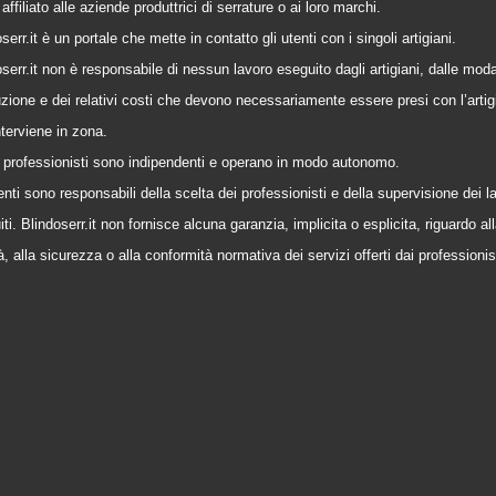
affiliato alle aziende produttrici di serrature o ai loro marchi.
serr.it è un portale che mette in contatto gli utenti con i singoli artigiani.
serr.it non è responsabile di nessun lavoro eseguito dagli artigiani, dalle modal
zione e dei relativi costi che devono necessariamente essere presi con l’artig
nterviene in zona.
 i professionisti sono indipendenti e operano in modo autonomo.
enti sono responsabili della scelta dei professionisti e della supervisione dei l
ti. Blindoserr.it non fornisce alcuna garanzia, implicita o esplicita, riguardo al
à, alla sicurezza o alla conformità normativa dei servizi offerti dai professionis