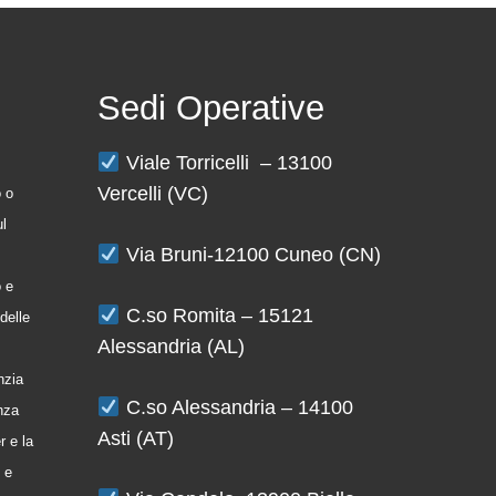
Sedi Operative
Viale Torricelli – 13100
Vercelli (VC)
o o
ul
Via Bruni-12100 Cuneo (CN)
o e
C.so Romita – 15121
delle
Alessandria (AL)
nzia
C.so Alessandria – 14100
enza
Asti (AT)
r e la
 e