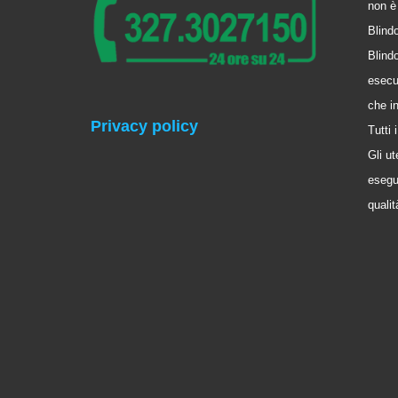
non è 
Blindo
Blindo
esecu
che i
Privacy policy
Tutti
Gli ut
esegui
qualit