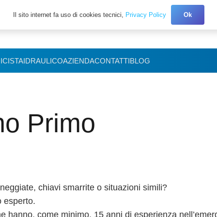
Il sito internet fa uso di cookies tecnici,
Privacy Policy
Ok
+39 327.3027150
ICISTA
IDRAULICO
AZIENDA
CONTATTI
BLOG
no Primo
ggiate, chiavi smarrite o situazioni simili?
o esperto.
he hanno, come minimo, 15 anni di esperienza nell’emer