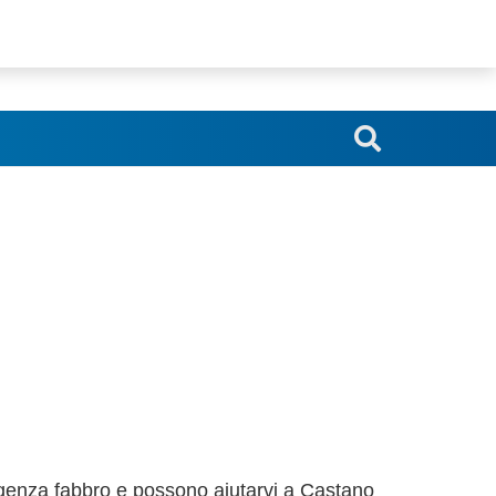
srl.blindoserr@gmail.com
genza fabbro e possono aiutarvi a Castano