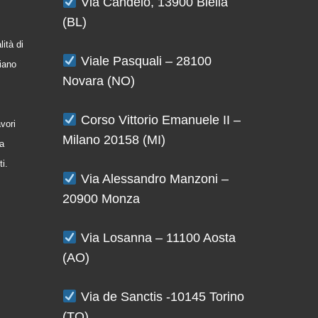
Via Candelo, 13900 Biella
(BL)
ità di
Viale Pasquali – 28100
iano
Novara (NO)
Corso Vittorio Emanuele II –
avori
Milano 20158 (MI)
la
ti.
Via Alessandro Manzoni –
20900 Monza
Via Losanna – 11100 Aosta
(AO)
Via de Sanctis -10145 Torino
(TO)