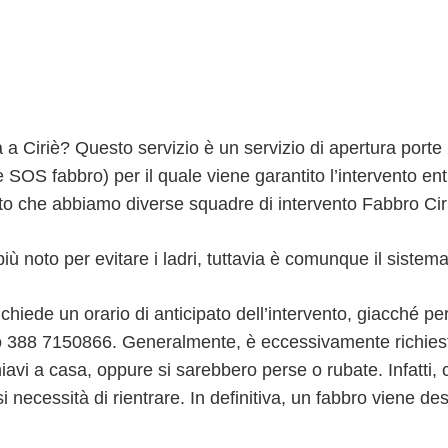
 a Ciriè? Questo servizio è un servizio di apertura porte 2
 SOS fabbro) per il quale viene garantito l’intervento e
to che abbiamo diverse squadre di intervento Fabbro Ciri
ù noto per evitare i ladri, tuttavia è comunque il sistema
richiede un orario di anticipato dell’intervento, giacché pe
ero 388 7150866. Generalmente, è eccessivamente richiest
hiavi a casa, oppure si sarebbero perse o rubate. Infatti,
si necessità di rientrare. In definitiva, un fabbro viene d