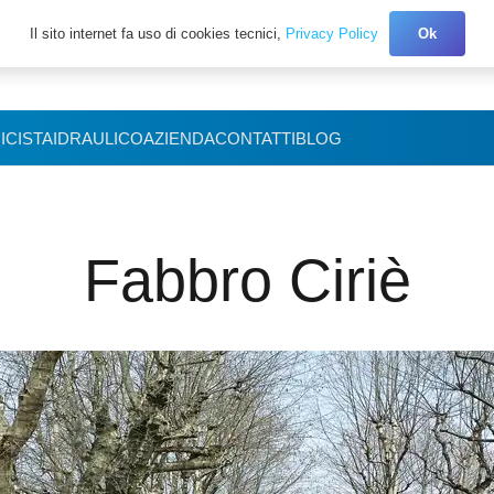
Il sito internet fa uso di cookies tecnici,
Privacy Policy
Ok
+39 327.3027150
ICISTA
IDRAULICO
AZIENDA
CONTATTI
BLOG
Fabbro Ciriè