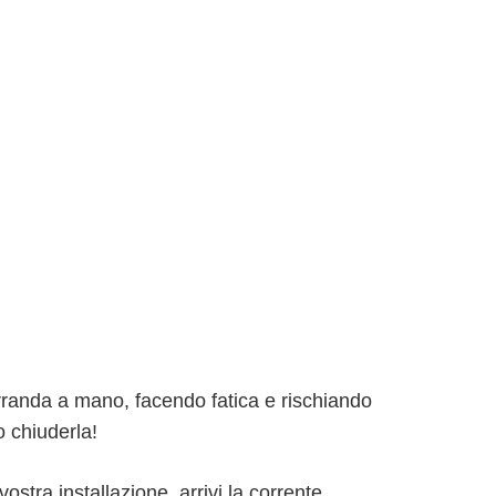
serranda a mano, facendo fatica e rischiando
o chiuderla!
tra installazione, arrivi la corrente.