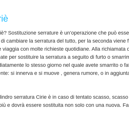
riè
iè? Sostituzione serrature è un’operazione che può esser
 di cambiare la serratura del tutto, per la seconda viene 
ale viaggia con molte richieste quotidiane. Alla richiamata 
te per sostituire la serratura a seguito di furto o smarr
tamente lo stesso giorno nel quale avete smarrito o fat
nte: si innerva e si muove , genera rumore, o in aggiunta 
ilindro serratura Cirie è in caso di tentato scasso, scasso 
 più e dovrà essere sostituita non solo con una nuova. Fab