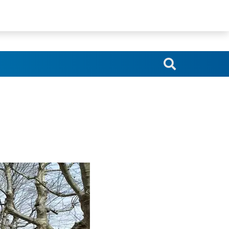
srl.blindoserr@gmail.com