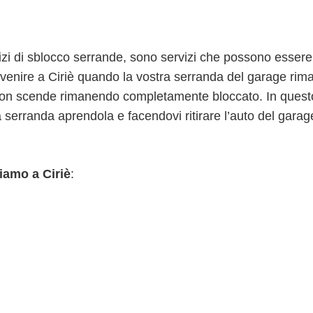
izi di sblocco serrande, sono servizi che possono essere
enire a Ciriè quando la vostra serranda del garage rima
non scende rimanendo completamente bloccato. In questo 
rranda aprendola e facendovi ritirare l’auto del garage o
iamo a Ciriè
: