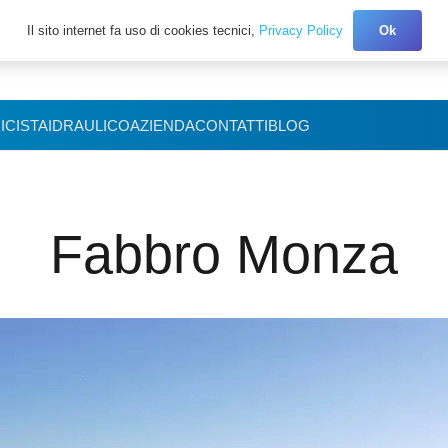
Il sito internet fa uso di cookies tecnici,
Privacy Policy
Ok
+39 327.3027150
ICISTA
IDRAULICO
AZIENDA
CONTATTI
BLOG
Fabbro Monza