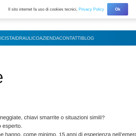
Il sito internet fa uso di cookies tecnici,
Privacy Policy
Ok
+39 327.3027150
ICISTA
IDRAULICO
AZIENDA
CONTATTI
BLOG
e
ggiate, chiavi smarrite o situazioni simili?
o esperto.
he hanno, come minimo, 15 anni di esperienza nell’emer