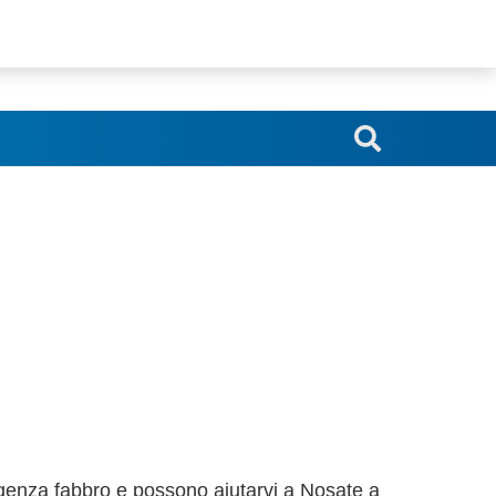
srl.blindoserr@gmail.com
genza fabbro e possono aiutarvi a Nosate a