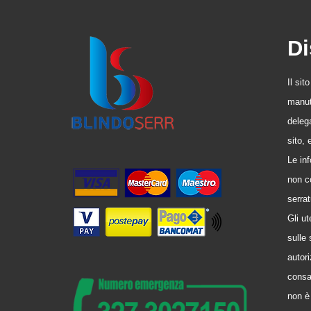
Di
Il sit
manute
delega
sito,
Le in
non co
serrat
Gli u
sulle 
autori
consa
non è 