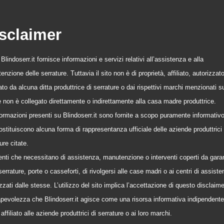
sclaimer
o Blindoserr.it fornisce informazioni e servizi relativi all’assistenza e alla
nzione delle serrature. Tuttavia il sito non è di proprietà, affiliato, autorizzat
to da alcuna ditta produttrice di serrature o dai rispettivi marchi menzionati s
 e non è collegato direttamente o indirettamente alla casa madre produttrice.
formazioni presenti su Blindoserr.it sono fornite a scopo puramente informativ
stituiscono alcuna forma di rappresentanza ufficiale delle aziende produttrici 
ure citate.
tenti che necessitano di assistenza, manutenzione o interventi coperti da gara
serrature, porte o casseforti, di rivolgersi alle case madri o ai centri di assist
zzati dalle stesse. L’utilizzo del sito implica l’accettazione di questo disclaime
pevolezza che Blindoserr.it agisce come una risorsa informativa indipendente
affiliato alle aziende produttrici di serrature o ai loro marchi.