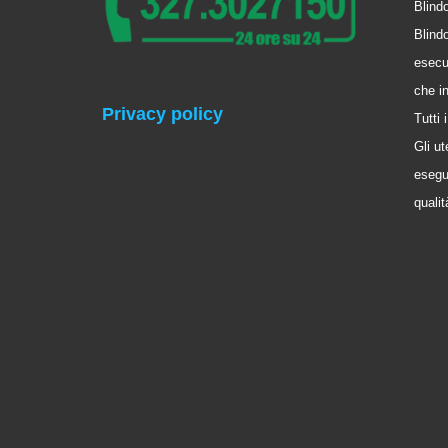
Blindo
Blindo
esecu
che i
Privacy policy
Tutti
Gli ut
esegui
qualit