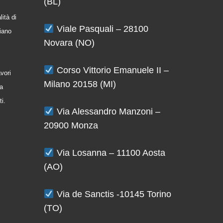
(BL)
ità di
Viale Pasquali – 28100
iano
Novara (NO)
Corso Vittorio Emanuele II –
avori
Milano 20158 (MI)
la
ti.
Via Alessandro Manzoni –
20900 Monza
Via Losanna – 11100 Aosta
(AO)
Via de Sanctis -10145 Torino
(TO)