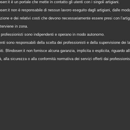
serr.it è un portale che mette in contatto gli utenti con i singoli artigiani.
serr.it non è responsabile di nessun lavoro eseguito dagli artigiani, dalle modal
zione e dei relativi costi che devono necessariamente essere presi con l’artig
nterviene in zona.
 i professionisti sono indipendenti e operano in modo autonomo.
enti sono responsabili della scelta dei professionisti e della supervisione dei l
ti. Blindoserr.it non fornisce alcuna garanzia, implicita o esplicita, riguardo al
à, alla sicurezza o alla conformità normativa dei servizi offerti dai professionis