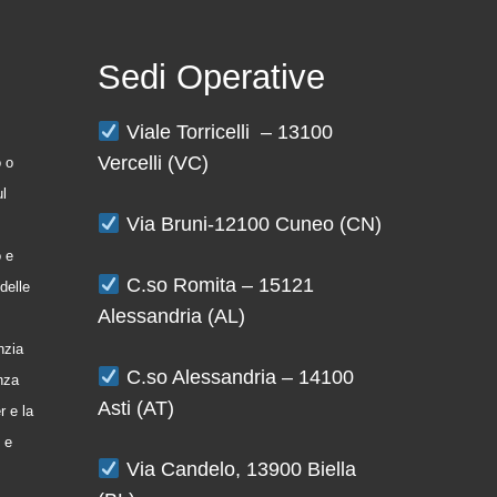
Sedi Operative
Viale Torricelli – 13100
Vercelli (VC)
o o
ul
Via Bruni-12100 Cuneo (CN)
o e
C.so Romita – 15121
delle
Alessandria (AL)
nzia
C.so Alessandria – 14100
enza
Asti (AT)
r e la
 e
Via Candelo, 13900 Biella