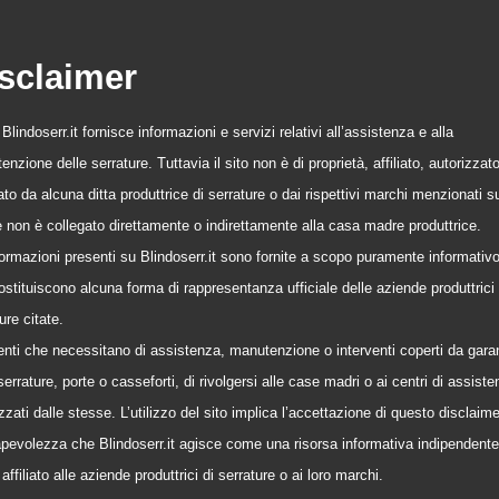
sclaimer
o Blindoserr.it fornisce informazioni e servizi relativi all’assistenza e alla
nzione delle serrature. Tuttavia il sito non è di proprietà, affiliato, autorizzat
to da alcuna ditta produttrice di serrature o dai rispettivi marchi menzionati s
 e non è collegato direttamente o indirettamente alla casa madre produttrice.
formazioni presenti su Blindoserr.it sono fornite a scopo puramente informativ
stituiscono alcuna forma di rappresentanza ufficiale delle aziende produttrici 
ure citate.
tenti che necessitano di assistenza, manutenzione o interventi coperti da gara
serrature, porte o casseforti, di rivolgersi alle case madri o ai centri di assist
zzati dalle stesse. L’utilizzo del sito implica l’accettazione di questo disclaime
pevolezza che Blindoserr.it agisce come una risorsa informativa indipendente
affiliato alle aziende produttrici di serrature o ai loro marchi.