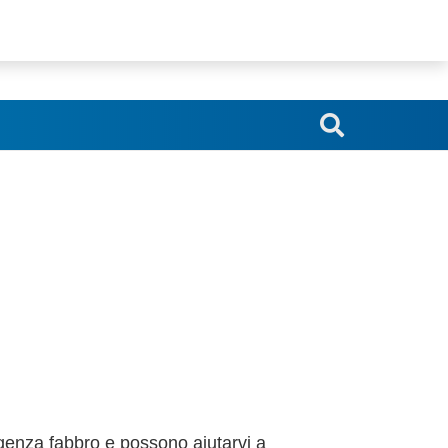
srl.blindoserr@gmail.com
genza fabbro e possono aiutarvi a