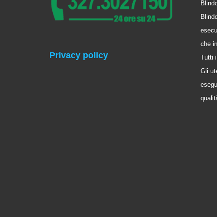
Blindo
Blindo
esecu
che i
Privacy policy
Tutti
Gli ut
esegui
qualit