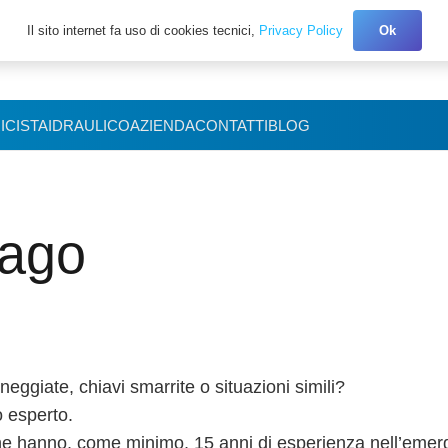
Il sito internet fa uso di cookies tecnici,
Privacy Policy
Ok
+39 327.3027150
ICISTA
IDRAULICO
AZIENDA
CONTATTI
BLOG
iago
ggiate, chiavi smarrite o situazioni simili?
o esperto.
he hanno, come minimo, 15 anni di esperienza nell’emer