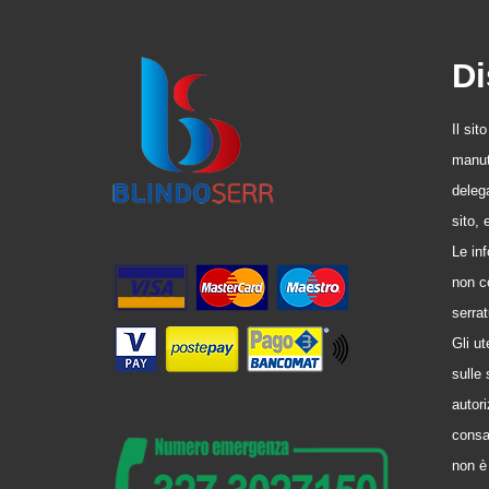
Di
Il sit
manute
delega
sito,
Le in
non co
serrat
Gli u
sulle 
autori
consa
non è 