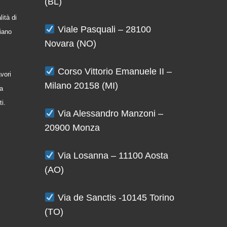
(BL)
ità di
Viale Pasquali – 28100
iano
Novara (NO)
Corso Vittorio Emanuele II –
avori
Milano 20158 (MI)
la
ti.
Via Alessandro Manzoni –
20900 Monza
Via Losanna – 11100 Aosta
(AO)
Via de Sanctis -10145 Torino
(TO)