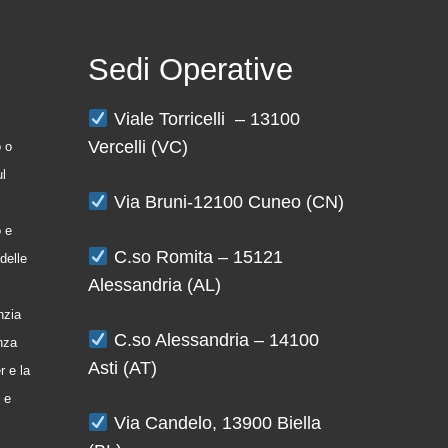
Sedi Operative
Viale Torricelli – 13100
Vercelli (VC)
o o
ul
Via Bruni-12100 Cuneo (CN)
o e
C.so Romita – 15121
delle
Alessandria (AL)
nzia
C.so Alessandria – 14100
enza
Asti (AT)
r e la
 e
Via Candelo, 13900 Biella