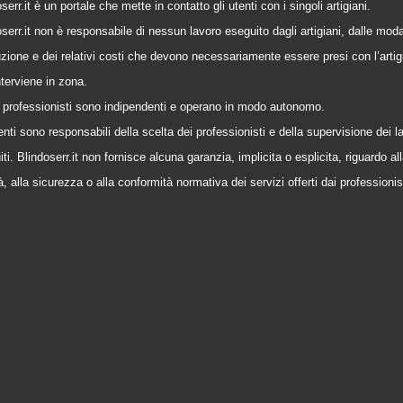
serr.it è un portale che mette in contatto gli utenti con i singoli artigiani.
serr.it non è responsabile di nessun lavoro eseguito dagli artigiani, dalle modal
zione e dei relativi costi che devono necessariamente essere presi con l’artig
nterviene in zona.
 i professionisti sono indipendenti e operano in modo autonomo.
enti sono responsabili della scelta dei professionisti e della supervisione dei l
ti. Blindoserr.it non fornisce alcuna garanzia, implicita o esplicita, riguardo al
à, alla sicurezza o alla conformità normativa dei servizi offerti dai professionis