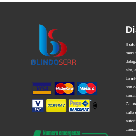
Di
Il sit
manute
delega
sito,
Le in
non co
serrat
Gli u
sulle 
autori
consa