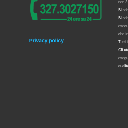
non è 
Blindo
Blindo
esecu
che i
Privacy policy
Tutti
Gli ut
esegui
qualit