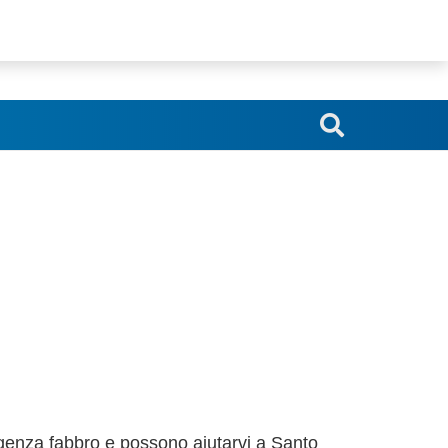
srl.blindoserr@gmail.com
genza fabbro e possono aiutarvi a Santo