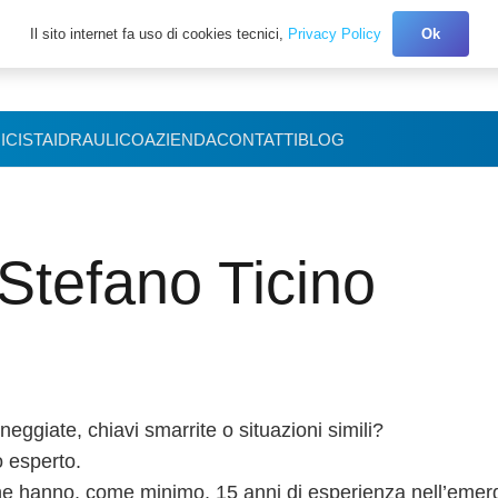
Il sito internet fa uso di cookies tecnici,
Privacy Policy
Ok
+39 327.3027150
ICISTA
IDRAULICO
AZIENDA
CONTATTI
BLOG
Stefano Ticino
ggiate, chiavi smarrite o situazioni simili?
o esperto.
he hanno, come minimo, 15 anni di esperienza nell’emer