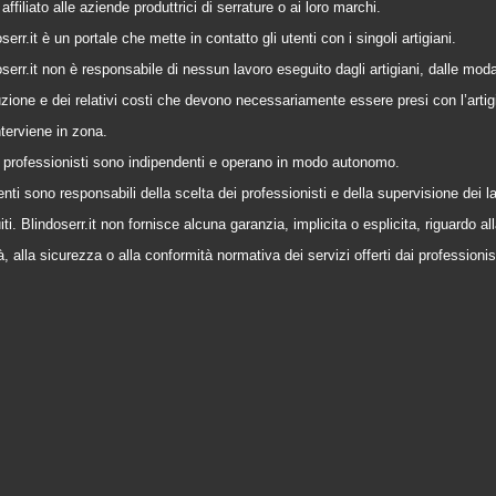
affiliato alle aziende produttrici di serrature o ai loro marchi.
serr.it è un portale che mette in contatto gli utenti con i singoli artigiani.
serr.it non è responsabile di nessun lavoro eseguito dagli artigiani, dalle modal
zione e dei relativi costi che devono necessariamente essere presi con l’artig
nterviene in zona.
 i professionisti sono indipendenti e operano in modo autonomo.
enti sono responsabili della scelta dei professionisti e della supervisione dei l
ti. Blindoserr.it non fornisce alcuna garanzia, implicita o esplicita, riguardo al
à, alla sicurezza o alla conformità normativa dei servizi offerti dai professionis