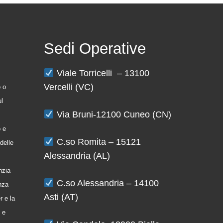
Sedi Operative
Viale Torricelli – 13100
Vercelli (VC)
o o
ul
Via Bruni-12100 Cuneo (CN)
o e
C.so Romita – 15121
delle
Alessandria (AL)
nzia
C.so Alessandria – 14100
enza
Asti (AT)
r e la
 e