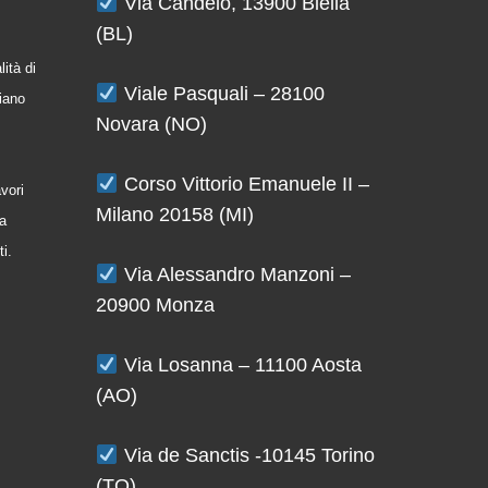
Via Candelo, 13900 Biella
(BL)
ità di
Viale Pasquali – 28100
iano
Novara (NO)
Corso Vittorio Emanuele II –
avori
Milano 20158 (MI)
la
ti.
Via Alessandro Manzoni –
20900 Monza
Via Losanna – 11100 Aosta
(AO)
Via de Sanctis -10145 Torino
(TO)