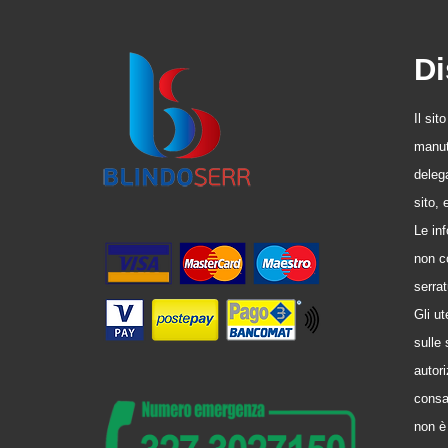
Di
Il sit
manute
delega
sito,
Le in
non co
serrat
Gli u
sulle 
autori
consa
non è 