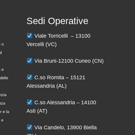
Sedi Operative
Viale Torricelli – 13100
Vercelli (VC)
o o
ul
Via Bruni-12100 Cuneo (CN)
o e
C.so Romita – 15121
delle
Alessandria (AL)
nzia
C.so Alessandria – 14100
enza
Asti (AT)
r e la
 e
Via Candelo, 13900 Biella