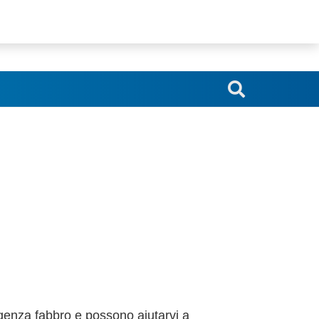
srl.blindoserr@gmail.com
genza fabbro e possono aiutarvi a