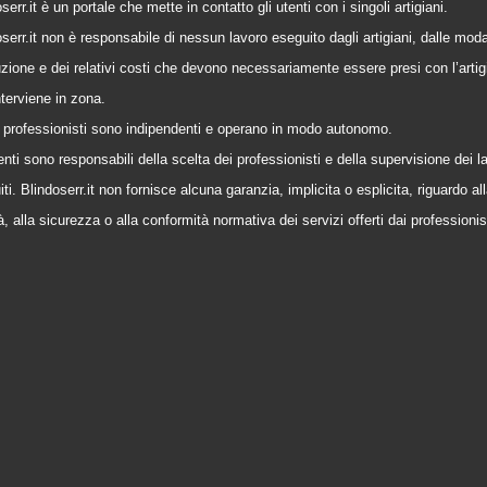
serr.it è un portale che mette in contatto gli utenti con i singoli artigiani.
serr.it non è responsabile di nessun lavoro eseguito dagli artigiani, dalle modal
zione e dei relativi costi che devono necessariamente essere presi con l’artig
nterviene in zona.
 i professionisti sono indipendenti e operano in modo autonomo.
enti sono responsabili della scelta dei professionisti e della supervisione dei l
ti. Blindoserr.it non fornisce alcuna garanzia, implicita o esplicita, riguardo al
à, alla sicurezza o alla conformità normativa dei servizi offerti dai professionis