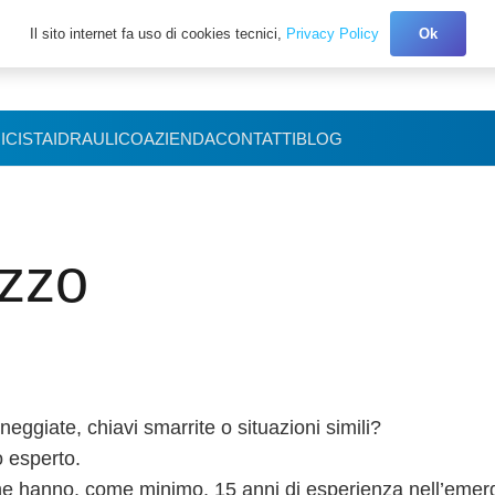
Il sito internet fa uso di cookies tecnici,
Privacy Policy
Ok
+39 327.3027150
ICISTA
IDRAULICO
AZIENDA
CONTATTI
BLOG
zzo
ggiate, chiavi smarrite o situazioni simili?
o esperto.
he hanno, come minimo, 15 anni di esperienza nell’emer