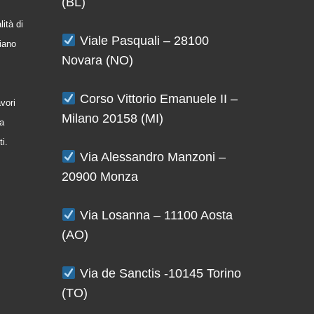
(BL)
ità di
Viale Pasquali – 28100
iano
Novara (NO)
Corso Vittorio Emanuele II –
avori
Milano 20158 (MI)
la
ti.
Via Alessandro Manzoni –
20900 Monza
Via Losanna – 11100 Aosta
(AO)
Via de Sanctis -10145 Torino
(TO)