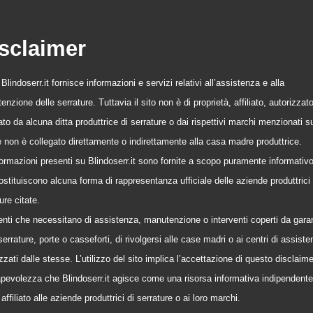
sclaimer
o Blindoserr.it fornisce informazioni e servizi relativi all’assistenza e alla
nzione delle serrature. Tuttavia il sito non è di proprietà, affiliato, autorizzat
to da alcuna ditta produttrice di serrature o dai rispettivi marchi menzionati s
 e non è collegato direttamente o indirettamente alla casa madre produttrice.
formazioni presenti su Blindoserr.it sono fornite a scopo puramente informativ
stituiscono alcuna forma di rappresentanza ufficiale delle aziende produttrici 
ure citate.
tenti che necessitano di assistenza, manutenzione o interventi coperti da gara
serrature, porte o casseforti, di rivolgersi alle case madri o ai centri di assist
zzati dalle stesse. L’utilizzo del sito implica l’accettazione di questo disclaime
pevolezza che Blindoserr.it agisce come una risorsa informativa indipendente
affiliato alle aziende produttrici di serrature o ai loro marchi.